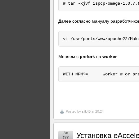
Далее согласно мануалу разработчиков
Меняем с
prefork
на
worker
WITH_MPM?=      worker # or pr
Posted by
slik45
at 20:24
Авг
Установка eAccele
07