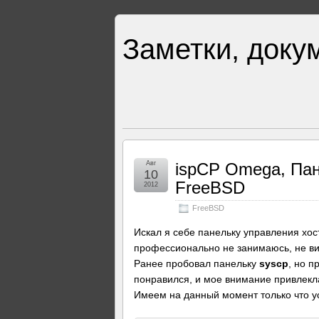
Заметки, доку
Авг
ispCP Omega, Пан
10
FreeBSD
2012
FreeBSD
Искал я себе панельку управления хост
профессионально не занимаюсь, не ви
Ранее пробовал панельку
syscp
, но п
понравился, и мое внимание привлек
Имеем на данный момент только что 