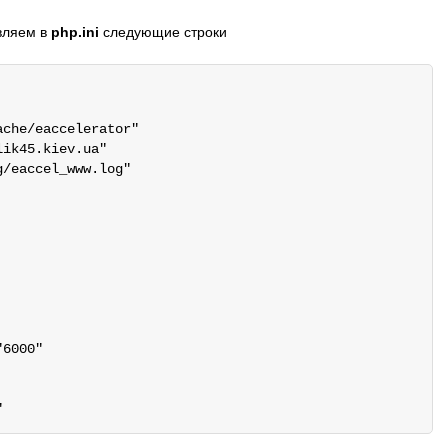
авляем в
php.ini
следующие строки
che/eaccelerator"

ik45.kiev.ua"

/eaccel_www.log"

6000"
