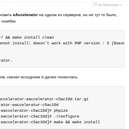
No Responses »
ановить
eAccelerator
на одном из серверов, но не тут то было,
у ошибка
/ && make install clean

annot install: doesn't work with PHP version : 5 (Doesn't
ов, скачал исходники и далее понеслась.
ccelerator-eaccelerator-c5ac10d.tar.gz

ator-eaccelerator-c5ac10d

eaccelerator-c5ac10d]# phpize

eaccelerator-c5ac10d]# ./configure
