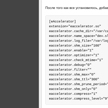
После того как все установилось, доб
[eAccelerator]

extension="eaccelerator.so"

eaccelerator.cache_dir="/var/ca
eaccelerator.name_space="dev.sl
eaccelerator.log_file="/var/log
eaccelerator.shm_size="160"

eaccelerator.enable="1"

eaccelerator.optimizer="1"

eaccelerator.check_mtime="1"

eaccelerator.debug="0"

eaccelerator.filter=""

eaccelerator.shm_max="0"

eaccelerator.shm_ttl="300"

eaccelerator.shm_prune_period="
eaccelerator.shm_only="0"

eaccelerator.compress="1"
