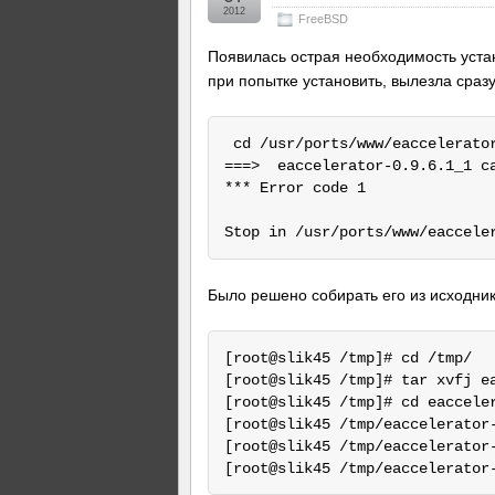
2012
FreeBSD
Появилась острая необходимость уст
при попытке установить, вылезла сраз
 cd /usr/ports/www/eaccelerator
===>  eaccelerator-0.9.6.1_1 c
*** Error code 1

Было решено собирать его из исходник
[root@slik45 /tmp]# cd /tmp/

[root@slik45 /tmp]# tar xvfj ea
[root@slik45 /tmp]# cd eacceler
[root@slik45 /tmp/eaccelerator-
[root@slik45 /tmp/eaccelerator-