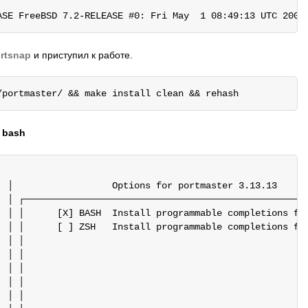
rtsnap
и приступил к работе.
л
bash
  │                  Options for portmaster 3.13.13      
  │ ┌────────────────────────────────────────────────────
  │ │      [X] BASH  Install programmable completions for
  │ │      [ ] ZSH   Install programmable completions for
  │ │                                                    
  │ │                                                    
  │ │                                                    
  │ │                                                    
  │ │                                                    