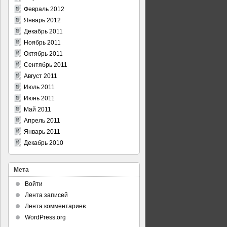
            │ │

Февраль 2012
            │ │

Январь 2012
            │ │

            │ │

Декабрь 2011
            │ │

Ноябрь 2011
            │ │

Октябрь 2011
            │ │

Сентябрь 2011
            │ │

Август 2011
────────────┘─┤

Июль 2011
              │

Июнь 2011
──────────────┘

Май 2011
Апрель 2011
Январь 2011
Декабрь 2010
Мета
Войти
Лента записей
Лента комментариев
WordPress.org
.7/ispcp-omega-1.0.7.tar.bz2
