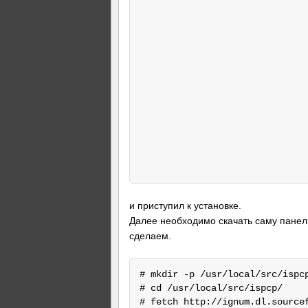
                              
                              
                              
                              
                              
                              
                              
                              
                              
                              
                              
и приступил к установке.
Далее необходимо скачать саму панель
сделаем.
# mkdir -p /usr/local/src/ispcp
# cd /usr/local/src/ispcp/

# fetch http://ignum.dl.source