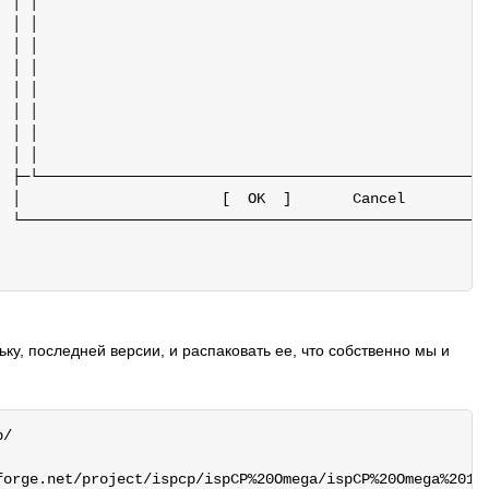
  │ │                                                    
  │ │                                                    
  │ │                                                    
  │ │                                                    
  │ │                                                    
  │ │                                                    
  │ │                                                    
  │ │                                                    
  ├─└────────────────────────────────────────────────────
  │                       [  OK  ]       Cancel          
  └──────────────────────────────────────────────────────
ку, последней версии, и распаковать ее, что собственно мы и
/

forge.net/project/ispcp/ispCP%20Omega/ispCP%20Omega%201.0