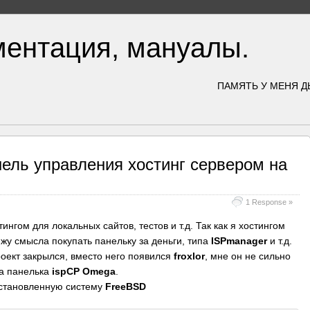
ментация, мануалы.
ПАМЯТЬ У МЕНЯ Д
ель управления хостинг сервером на
1 Response »
ингом для локальных сайтов, тестов и т.д. Так как я хостингом
жу смысла покупать панельку за деньги, типа
ISPmanager
и т.д.
роект закрылся, вместо него появился
froxlor
, мне он не сильно
ла панелька
ispCP Omega
.
установленную систему
FreeBSD