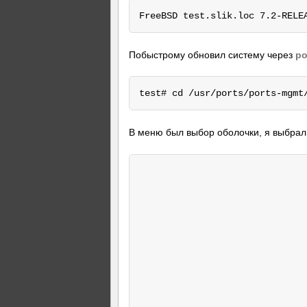
Побыстрому обновил систему через
po
В меню был выбор оболочки, я выбра
                              
                              
                              
                              
                              
                              
                              
                              
                              