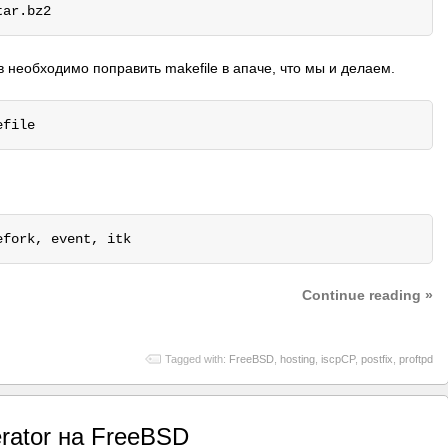
 необходимо поправить makefile в апаче, что мы и делаем.
efork, event, itk
Continue reading »
Tagged with:
FreeBSD
,
hosting
,
iscpCP
,
postfix
,
proftpd
rator на FreeBSD