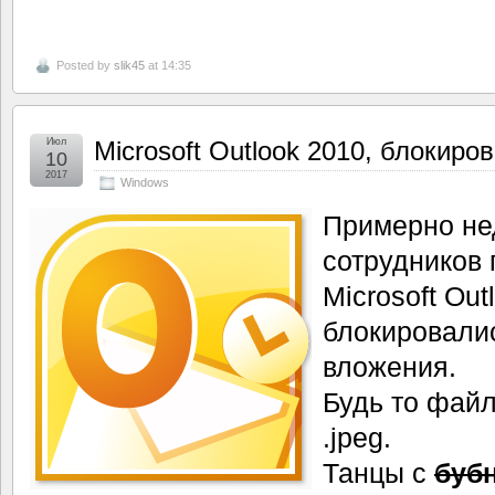
Posted by
slik45
at 14:35
Июл
Microsoft Outlook 2010, блокиро
10
2017
Windows
Примерно не
сотрудников 
Microsoft Out
блокировали
вложения.
Будь то файл 
.jpeg.
Танцы с
буб