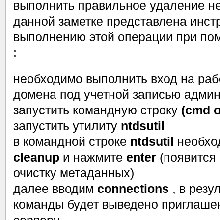
выполнить правильное удаление н
данной заметке представлена инст
выполнению этой операции при п
:
необходимо выполнить вход на ра
домена под учетной записью адми
запустить командную строку
(cmd 
запустить утилиту
ntdsutil
в командной строке
ntdsutil
необхо
cleanup
и нажмите
enter
(появится
очистку метаданных)
далее вводим
connections
, в резу
команды будет выведено приглаше
серверу