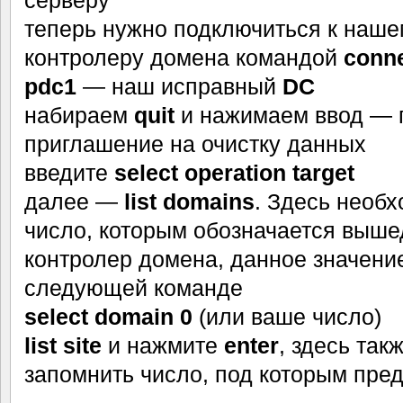
теперь нужно подключиться к наш
контролеру домена командой
conne
pdc1
— наш исправный
DC
набираем
quit
и нажимаем ввод — 
приглашение на очистку данных
введите
select operation target
далее —
list domains
. Здесь необ
число, которым обозначается выше
контролер домена, данное значение
следующей команде
select domain 0
(или ваше число)
list site
и нажмите
enter
, здесь так
запомнить число, под которым пред