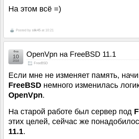
На этом всё =)
Posted by
slik45
at 10:21
Фев
OpenVpn на FreeBSD 11.1
10
2018
FreeBSD
Если мне не изменяет память, начи
FreeBSD
немного изменилась логик
OpenVpn
.
На старой работе был сервер под
F
этих целей, сейчас же понадобило
11.1
.