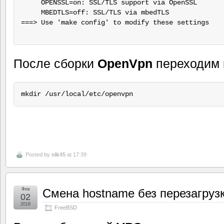
     OPENSSL=on: SSL/TLS support via OpenSSL

     MBEDTLS=off: SSL/TLS via mbedTLS

===> Use 'make config' to modify these settings

После сборки
OpenVpn
переходим 
Posted by
slik45
at 17:39
Фев
Смена hostname без перезагруз
02
2018
FreeBSD