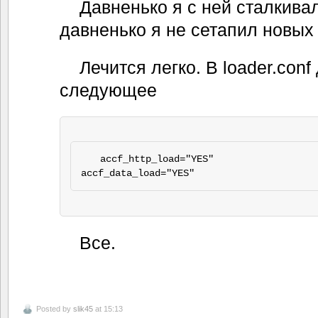
Давненько я с ней сталкивал
давненько я не сетапил новых
Лечится легко. В loader.con
следующее
accf_http_load="YES"

accf_data_load="YES"
Все.
Posted by
slik45
at 15:13