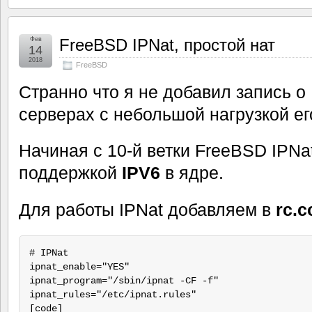
Фев
FreeBSD IPNat, простой нат
14
2018
FreeBSD
Странно что я не добавил запись о 
серверах с небольшой нагрузкой ег
Начиная с 10-й ветки FreeBSD IPNat
поддержкой
IPV6
в ядре.
Для работы IPNat добавляем в
rc.c
# IPNat 

ipnat_enable="YES"

ipnat_program="/sbin/ipnat -CF -f"

ipnat_rules="/etc/ipnat.rules"

[code]
