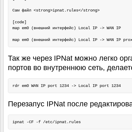
Сам файл <strong>ipnat.rules</strong>

[code]

map em0 (внешний интерфейс) Local IP -> WAN IP

Так же через IPNat можно легко ор
портов во внутреннюю сеть, делаетс
Перезапус IPNat после редактиров