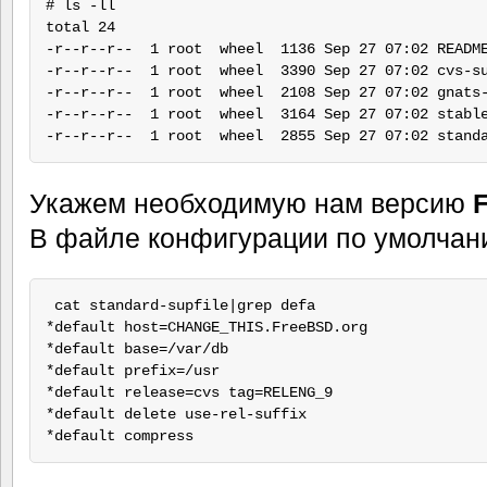
# ls -ll

total 24

-r--r--r--  1 root  wheel  1136 Sep 27 07:02 README
-r--r--r--  1 root  wheel  3390 Sep 27 07:02 cvs-su
-r--r--r--  1 root  wheel  2108 Sep 27 07:02 gnats-
-r--r--r--  1 root  wheel  3164 Sep 27 07:02 stable
Укажем необходимую нам версию
В файле конфигурации по умолча
 cat standard-supfile|grep defa

*default host=CHANGE_THIS.FreeBSD.org

*default base=/var/db

*default prefix=/usr

*default release=cvs tag=RELENG_9

*default delete use-rel-suffix
