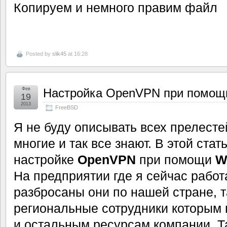
Копируем и немного правим файл
Posted by
slik45
at 16:28
Фев
Настройка OpenVPN при помощ
19
2013
FreeBSD
Я не буду описывать всех прелест
многие и так все знают. В этой стат
настройке
OpenVPN
при помощи
W
На предприятии где я сейчас работ
разбросаны они по нашей стране, т
региональные сотрудники которым 
и остальным ресурсам компании. Т