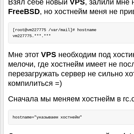
Взял себе новый
VPS
, залили мне
FreeBSD
, но хостнейм меня не пр
[root@vm227775 /var/mail]# hostname

Мне этот
VPS
необходим под хостин
мелочи, где хостнейм имеет не пос
перезагружать сервер не сильно хот
компилиться =)
Сначала мы меняем хостнейм в rc.