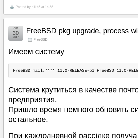
Posted by
slik45
at 14:35
Авг
FreeBSD pkg upgrade, process with 
30
2017
FreeBSD
Имеем систему
Система крутиться в качестве почт
предприятия.
Пришло время немного обновить си
остальное.
При каждодневной рассілке получа