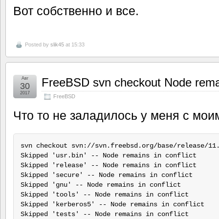
Вот собственно и все.
Posted by
slik45
at 15:33
Авг
FreeBSD svn checkout Node remain
30
2017
FreeBSD
Что то не заладилось у меня с моим
svn checkout svn://svn.freebsd.org/base/release/11.
Skipped 'usr.bin' -- Node remains in conflict

Skipped 'release' -- Node remains in conflict

Skipped 'secure' -- Node remains in conflict

Skipped 'gnu' -- Node remains in conflict

Skipped 'tools' -- Node remains in conflict

Skipped 'kerberos5' -- Node remains in conflict

Skipped 'tests' -- Node remains in conflict
