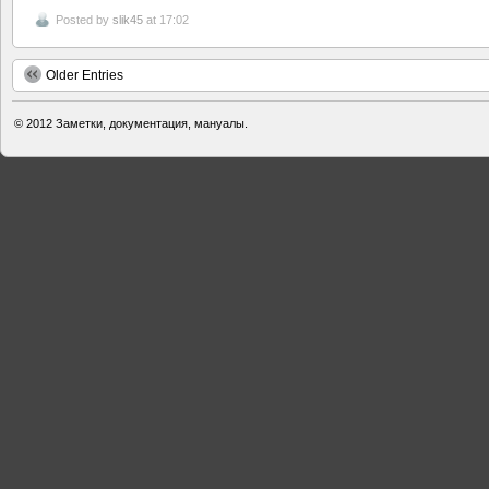
Posted by
slik45
at 17:02
Older Entries
© 2012
Заметки, документация, мануалы.