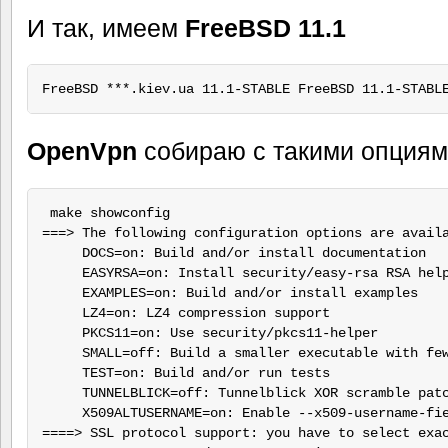
И так, имеем
FreeBSD 11.1
OpenVpn
собираю с такими опция
 make showconfig

===> The following configuration options are availa
     DOCS=on: Build and/or install documentation

     EASYRSA=on: Install security/easy-rsa RSA help
     EXAMPLES=on: Build and/or install examples

     LZ4=on: LZ4 compression support

     PKCS11=on: Use security/pkcs11-helper

     SMALL=off: Build a smaller executable with few
     TEST=on: Build and/or run tests

     TUNNELBLICK=off: Tunnelblick XOR scramble patc
     X509ALTUSERNAME=on: Enable --x509-username-fie
====> SSL protocol support: you have to select exac