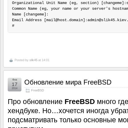
Organizational Unit Name (eg, section) [changeme]:s
Common Name (eg, your name or your server's hostnam
Name [changeme]:

Email Address [mail@host.domain]:admin@slik45.kiev.
Posted by
slik45
at 14:01
Фев
Обновление мира FreeBSD
17
2014
FreeBSD
Про обновление
FreeBSD
много где
хендбуке. Но…хочется иногда убрат
подсматривать только основные мо