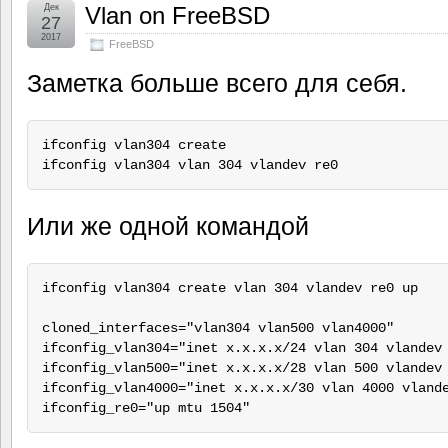
Дек
Vlan on FreeBSD
27
2017
FreeBSD
Заметка больше всего для себя.
ifconfig vlan304 create

Или же одной командой
ifconfig vlan304 create vlan 304 vlandev re0 up

cloned_interfaces="vlan304 vlan500 vlan4000"

ifconfig_vlan304="inet x.x.x.x/24 vlan 304 vlandev 
ifconfig_vlan500="inet x.x.x.x/28 vlan 500 vlandev 
ifconfig_vlan4000="inet x.x.x.x/30 vlan 4000 vlande