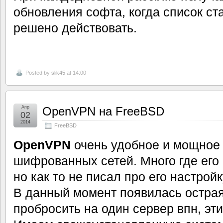
обновления софта, когда список ста
решено действовать.
Posted by
slik45
at 14:00
Апр
OpenVPN на FreeBSD
02
2014
FreeBSD
OpenVPN
очень удобное и мощное
шифрованных сетей. Много где его
но как то не писал про его настройк
В данный момент появилась остра
пробросить на один сервер впн, эт