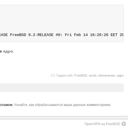
ое
ядро
.
Tagged with:
FreeBSD
,
world
,
обновление
,
ядро
 спамом.
Узнайте, как обрабатываются ваши данные комментариев
.
OpenVPN на FreeBSD