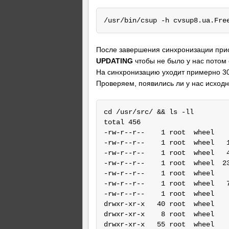
После завершения синхронизации прис
UPDATING
чтобы не было у нас потом
На синхронизацию уходит примерно 30 
Проверяем, появились ли у нас исход
cd /usr/src/ && ls -ll

total 456

-rw-r--r--    1 root  wheel    
-rw-r--r--    1 root  wheel   1
-rw-r--r--    1 root  wheel   4
-rw-r--r--    1 root  wheel  23
-rw-r--r--    1 root  wheel    
-rw-r--r--    1 root  wheel   7
-rw-r--r--    1 root  wheel    
drwxr-xr-x   40 root  wheel    
drwxr-xr-x    8 root  wheel    
drwxr-xr-x   55 root  wheel    