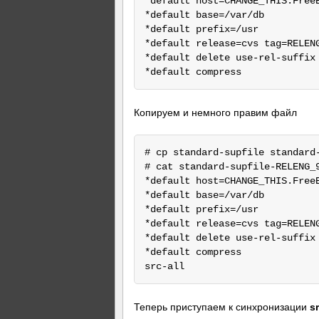
*default host=CHANGE_THIS.FreeB
*default base=/var/db

*default prefix=/usr

*default release=cvs tag=RELENG
*default delete use-rel-suffix

Копируем и немного правим файл
# cp standard-supfile standard-
# cat standard-supfile-RELENG_9
*default host=CHANGE_THIS.FreeB
*default base=/var/db

*default prefix=/usr

*default release=cvs tag=RELENG
*default delete use-rel-suffix

*default compress

Теперь приступаем к синхронизации
s