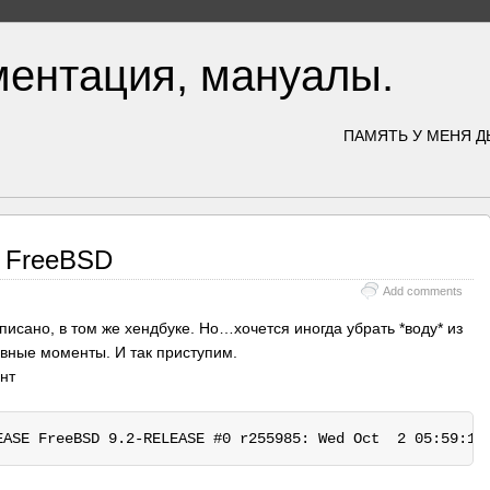
ментация, мануалы.
ПАМЯТЬ У МЕНЯ Д
 FreeBSD
Add comments
писано, в том же хендбуке. Но…хочется иногда убрать *воду* из
овные моменты. И так приступим.
нт