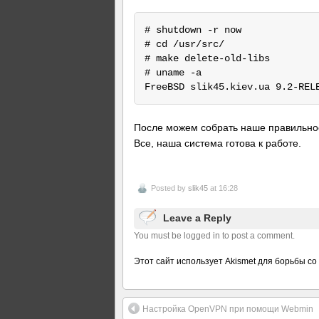
# shutdown -r now

# cd /usr/src/

# make delete-old-libs

# uname -a

После можем собрать наше правильн
Все, наша система готова к работе.
Posted by
slik45
at 16:28
Leave a Reply
You must be logged in to post a comment.
Этот сайт использует Akismet для борьбы со
Настройка OpenVPN при помощи Webmin