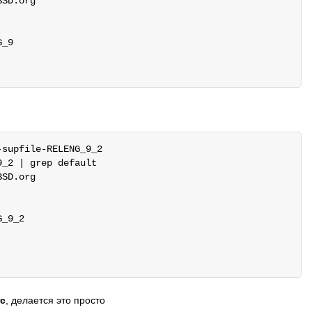
SD.org

_9

supfile-RELENG_9_2

_2 | grep default

SD.org

_9_2

rc
, делается это просто