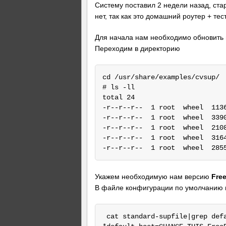
Систему поставил 2 недели назад, ста
нет, так как это домашний роутер + те
Для начала нам необходимо обновить 
Переходим в директорию
cd /usr/share/examples/cvsup/

# ls -ll

total 24

-r--r--r--  1 root  wheel  1136
-r--r--r--  1 root  wheel  3390
-r--r--r--  1 root  wheel  2108
-r--r--r--  1 root  wheel  3164
Укажем необходимую нам версию
Fre
В файле конфигурации по умолчанию
 cat standard-supfile|grep defa