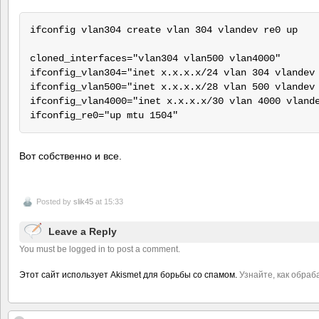
ifconfig vlan304 create vlan 304 vlandev re0 up

cloned_interfaces="vlan304 vlan500 vlan4000"

ifconfig_vlan304="inet x.x.x.x/24 vlan 304 vlandev 
ifconfig_vlan500="inet x.x.x.x/28 vlan 500 vlandev 
ifconfig_vlan4000="inet x.x.x.x/30 vlan 4000 vlande
Вот собственно и все.
Posted by
slik45
at 15:33
Leave a Reply
You must be logged in to post a comment.
Этот сайт использует Akismet для борьбы со спамом.
Узнайте, как обра