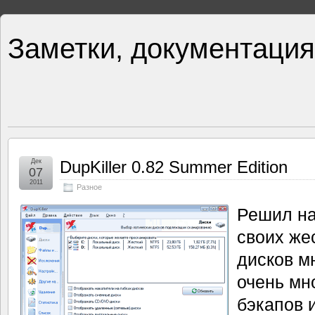
Заметки, документация
Дек
DupKiller 0.82 Summer Edition
07
2011
Разное
Решил на
своих жес
дисков мн
очень мн
бэкапов и