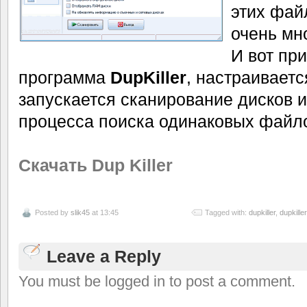
этих фай
очень мн
И вот пр
программа
DupKiller
, настраиваетс
запускается сканирование дисков 
процесса поиска одинаковых файло
Скачать Dup Killer
Posted by
slik45
at 13:45
Tagged with:
dupkiller
,
dupkille
Leave a Reply
You must be logged in to post a comment.