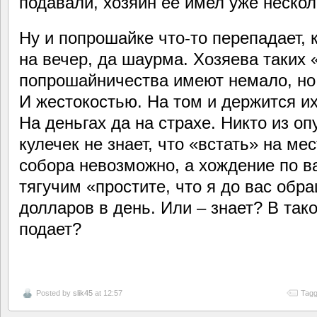
подавали, хозяин ее имел уже неско
Ну и попрошайке что-то перепадает, 
на вечер, да шаурма. Хозяева таких 
попрошайничества имеют немало, но
И жестокостью. На том и держится и
На деньгах да на страхе. Никто из о
кулечек не знает, что «встать» на м
собора невозможно, а хождение по в
тягучим «простите, что я до вас обр
долларов в день. Или – знает? В тако
подает?
Posted by
slik45
at 12:57
Tagg