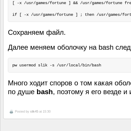
[ -x /usr/games/fortune ] && /usr/games/fortune fre
Сохраняем файл.
Далее меняем оболочку на bash сле
pw usermod slik -s /usr/local/bin/bash
Много ходит споров о том какая обо
по душе
bash
, поэтому я его везде и
Posted by
slik45
at 15:30