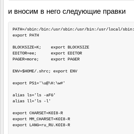
и вносим в него следующие правки
PATH=/sbin:/bin:/usr/sbin:/usr/bin:/usr/local/sbin:
export PATH

BLOCKSIZE=K;    export BLOCKSIZE

EDITOR=ee;      export EDITOR

PAGER=more;     export PAGER

ENV=$HOME/.shrc; export ENV

export PS1='\u@\H:\w#'

alias ls='ls -aFG'

alias ll='ls -l'

export CHARSET=KOI8-R

export MM_CHARSET=KOI8-R

export LANG=ru_RU.KOI8-R
