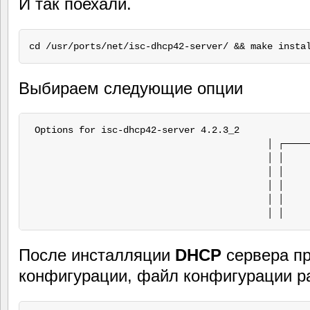
И так поехали.
Выбираем следующие опции
 Options for isc-dhcp42-server 4.2.3_2             
                                           │ ┌─────
                                           │ │     
                                           │ │     
                                           │ │     
                                           │ │     
После инсталляции
DHCP
сервера пр
конфигурации, файл конфигурации ра