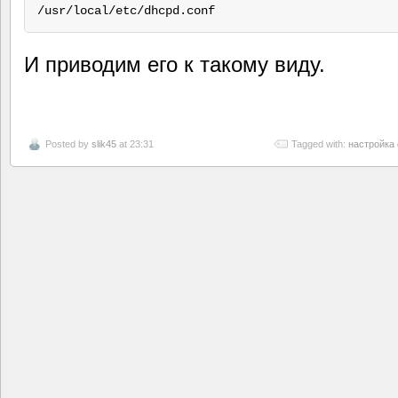
И приводим его к такому виду.
Posted by
slik45
at 23:31
Tagged with:
настройка