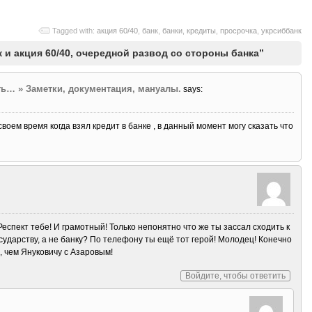
Tagged with:
акция 60/40
,
банк
,
банки
,
кредиты
,
просрочка
,
укрсиббанк
 и акция 60/40, очередной развод со стороны банка”
ь… » Заметки, документация, мануалы.
says:
своем время когда взял кредит в банке , в данный момент могу сказать что
Респект тебе! И грамотный! Только непонятно что же ты зассал сходить к
ударству, а не банку? По телефону ты ещё тот герой! Молодец! Конечно
 чем Януковичу с Азаровым!
Войдите, чтобы ответить