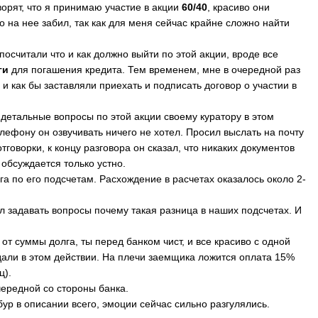
оворят, что я принимаю участие в акции
60/40
, красиво они
то на нее забил, так как для меня сейчас крайне сложно найти
посчитали что и как должно выйти по этой акции, вроде все
ги
для погашения кредита. Тем временем, мне в очередной раз
и как бы заставляли приехать и подписать договор о участии в
 детальные вопросы по этой акции своему куратору в этом
елефону он озвучивать ничего не хотел. Просил выслать на почту
тговорки, к концу разговора он сказал, что никаких документов
 обсуждается только устно.
а по его подсчетам. Расхождение в расчетах оказалось около 2-
 задавать вопросы почему такая разница в наших подсчетах. И
 от суммы долга, ты перед банком чист, и все красиво с одной
едали в этом действии. На плечи заемщика ложится оплата 15%
ц).
очередной со стороны банка.
р в описании всего, эмоции сейчас сильно разгулялись.