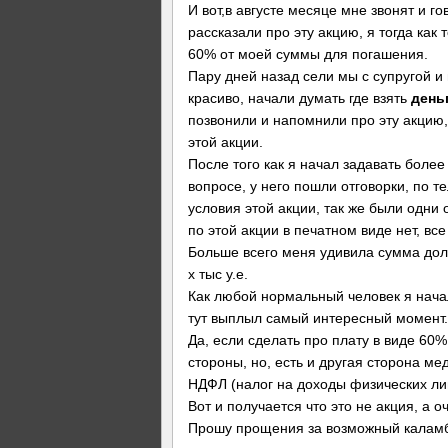
И вот,в августе месяце мне звонят и г
рассказали про эту акцию, я тогда как 
60% от моей суммы для погашения.
Пару дней назад сели мы с супругой и 
красиво, начали думать где взять
день
позвонили и напомнили про эту акцию, 
этой акции.
После того как я начал задавать более
вопросе, у него пошли отговорки, по т
условия этой акции, так же были одни о
по этой акции в печатном виде нет, все
Больше всего меня удивила сумма долг
х тыс у.е.
Как любой нормальный человек я начал
тут выплыл самый интересный момент.
Да, если сделать про плату в виде 60%
стороны, но, есть и другая сторона м
НДФЛ (налог на доходы физических ли
Вот и получается что это не акция, а 
Прошу прощения за возможный каламбу