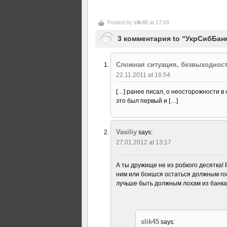
Posted by
slik45
at 17:09
3 комментария to “УкрСибБанк
Сложная ситуация, безвыходност
22.11.2011 at 16:54
[…] ранее писал, о неосторожности в 
это был первый и […]
Vasiliy
says:
27.01.2012 at 13:17
А ты дружище не из робкого десятка! 
ним или боишся остаться должным гос
лучьше быть должным лохам из банка,
slik45
says: