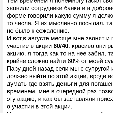
Тем временем я понемногу гасил свой
звонили сотрудники банка и в добро
форме говорили какую сумму я долже
то числа. Я их мысленно посылал, та
не было к сожалению.
И вот,в августе месяце мне звонят и 
участие в акции
60/40
, красиво они р
акцию, я тогда как то на нее забил, 
крайне сложно найти 60% от моей су
Пару дней назад сели мы с супругой 
должно выйти по этой акции, вроде в
думать где взять
деньги
для погашен
временем, мне в очередной раз позв
эту акцию, и как бы заставляли прие
о участии в этой акции.