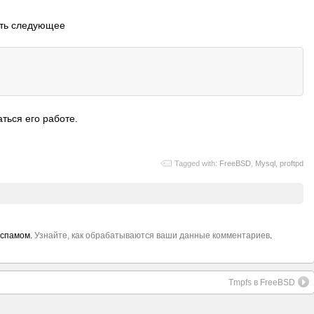
ить следующее
ться его работе.
Tagged with:
FreeBSD
,
Mysql
,
proftpd
 спамом.
Узнайте, как обрабатываются ваши данные комментариев
.
Tmpfs в FreeBSD