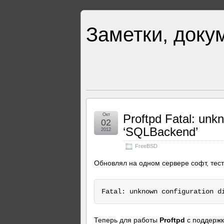
Заметки, доку
Окт
Proftpd Fatal: unkn
02
‘SQLBackend’
2012
FreeBSD
Обновлял на одном сервере софт, тест
Fatal: unknown configuration d
Теперь для работы
Proftpd
с поддерж