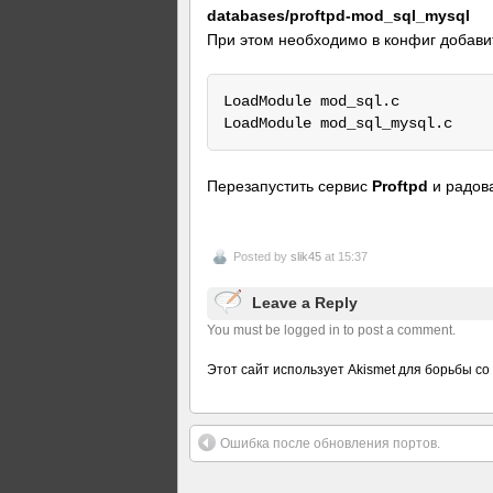
databases/proftpd-mod_sql_mysql
При этом необходимо в конфиг добав
LoadModule mod_sql.c

LoadModule mod_sql_mysql.c
Перезапустить сервис
Proftpd
и радова
Posted by
slik45
at 15:37
Leave a Reply
You must be logged in to post a comment.
Этот сайт использует Akismet для борьбы со
Ошибка после обновления портов.