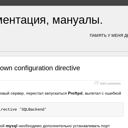
ментация, мануалы.
ПАМЯТЬ У МЕНЯ Д
own configuration directive
Add comments
овый сервер, перестал запускаться
Proftpd
, вылетал с ошибкой
irective 'SQLBackend'
кой
mysql
необходимо дополнительно устанавливать порт