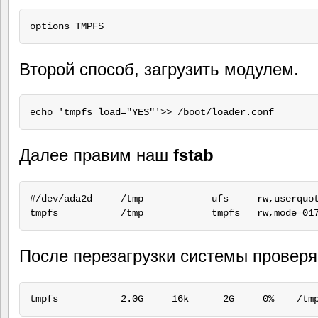
Второй способ, загрузить модулем.
Далее правим наш
fstab
#/dev/ada2d     /tmp            ufs     rw,userquot
После перезагрузки системы проверя