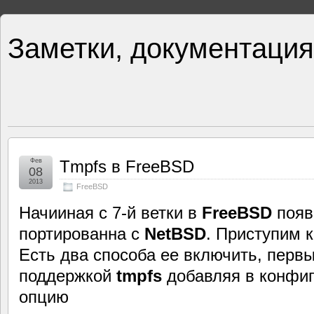
Заметки, документация
Фев
Tmpfs в FreeBSD
08
2013
FreeBSD
Начииная с 7-й ветки в
FreeBSD
появ
портированна с
NetBSD
. Приступим к
Есть два способа ее включить, перв
поддержкой
tmpfs
добавляя в конфи
опцию